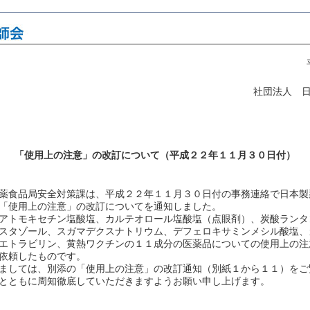
社団法人 
「使用上の注意」の改訂について（平成２２年１１月３０日付）
薬食品局安全対策課は、平成２２年１１月３０日付の事務連絡で日本製
「使用上の注意」の改訂についてを通知しました。
アトモキセチン塩酸塩、カルテオロール塩酸塩（点眼剤）、炭酸ランタ
スタゾール、スガマデクスナトリウム、デフェロキサミンメシル酸塩、
エトラビリン、黄熱ワクチンの１１成分の医薬品についての使用上の注
依頼したものです。
ましては、別添の「使用上の注意」の改訂通知（別紙１から１１）をご
とともに周知徹底していただきますようお願い申し上げます。