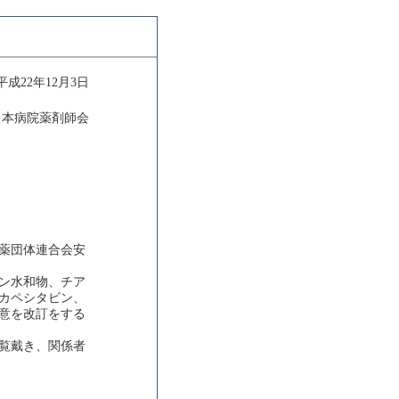
平成22年12月3日
日本病院薬剤師会
薬団体連合会安
ン水和物、チア
カペシタビン、
意を改訂をする
覧戴き、関係者