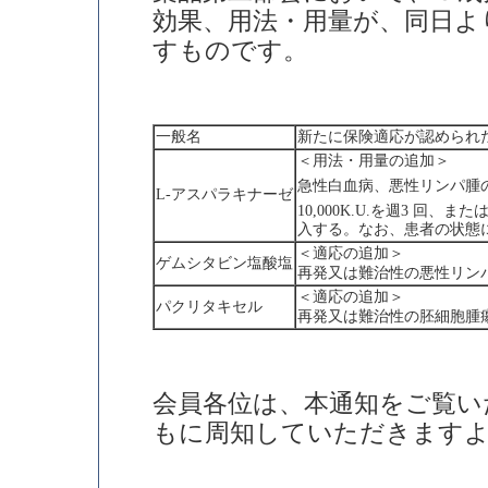
効果、用法・用量が、同日よ
すものです。
一般名
新たに保険適応が認められ
＜用法・用量の追加＞
急性白血病、悪性リンパ腫の
L-アスパラキナーゼ
10,000K.U.を週3 回、ま
入する。なお、患者の状態
＜適応の追加＞
ゲムシタビン塩酸塩
再発又は難治性の悪性リン
＜適応の追加＞
パクリタキセル
再発又は難治性の胚細胞腫
会員各位は、本通知をご覧い
もに周知していただきます