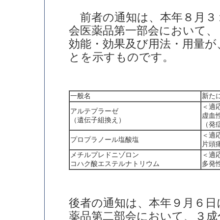
前者の通知は、本年８月３
会医薬品第一部会において、
効能・効果及び用法・用量が
とを示すものです。
一般名
新た
＜適
アルテプラーゼ
虚血
（遺伝子組換え）
（発
＜適
プロプラノール塩酸塩
片頭
メチルプレドニゾロン
＜適
コハク酸エステルナトリウム
多発
後者の通知は、本年９月６日
薬品第二部会において、３成