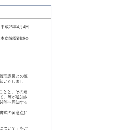
平成25年4月4日
日本病院薬剤師会
管理課長との連
知いたしまし
ことと、その運
て」等が通知さ
関等へ周知する
書式の留意点に
について」をご