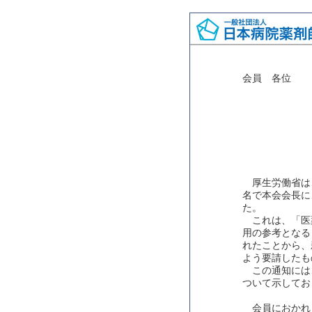
会員 各位
厚生労働省は
名で本会会長に
た。
これは、「医薬
用の参考となる
れたことから、
よう要請したも
この通知には
ついて示してお
会員におかれ