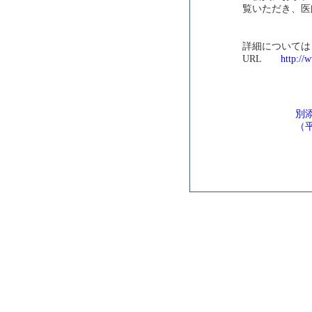
覧いただき、医
詳細については
URL
http://
別
（