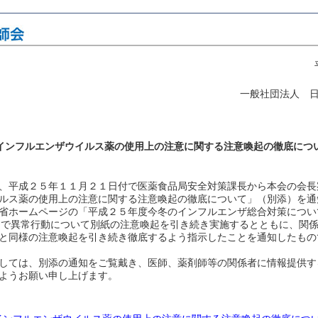
一般社団法人 
インフルエンザウイルス薬の使用上の注意に関する注意喚起の徹底につ
、平成２５年１１月２１日付で医薬食品局安全対策課長から本会の会長
ルス薬の使用上の注意に関する注意喚起の徹底について」（別添）を通
省ホームページの「平成２５年度今冬のインフルエンザ総合対策につい
」で異常行動について別紙の注意喚起を引き続き実施するとともに、関
と同様の注意喚起を引き続き徹底するよう指示したことを通知したもの
しては、別添の通知をご覧戴き、医師、薬剤師等の関係者に情報提供す
ようお願い申し上げます。