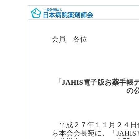
会員 各位
「JAHIS電子版お薬手帳デ
の
平成２７年１１月２４日
ら本会会長宛に、「JAHI