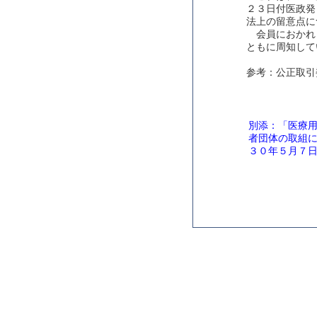
２３日付医政発
法上の留意点に
会員におかれ
ともに周知して
参考：公正取引
別添：「医療
者団体の取組
３０年５月７