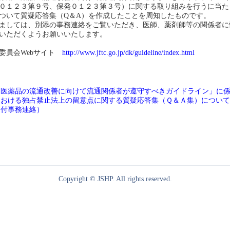
０１２３第９号、保発０１２３第３号）に関する取り組みを行うに当た
ついて質疑応答集（Q＆A）を作成したことを周知したものです。
ましては、別添の事務連絡をご覧いただき、医師、薬剤師等の関係者に
いただくようお願いいたします。
委員会Webサイト
http://www.jftc.go.jp/dk/guideline/index.html
用医薬品の流通改善に向けて流通関係者が遵守すべきガイドライン」に
における独占禁止法上の留意点に関する質疑応答集（Ｑ＆Ａ集）につい
日付事務連絡）
Copyright © JSHP. All rights reserved.