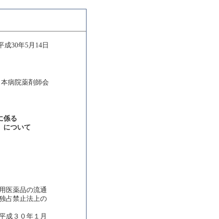
平成30年5月14日
日本病院薬剤師会
に係る
）について
用医薬品の流通
独占禁止法上の
平成３０年１月