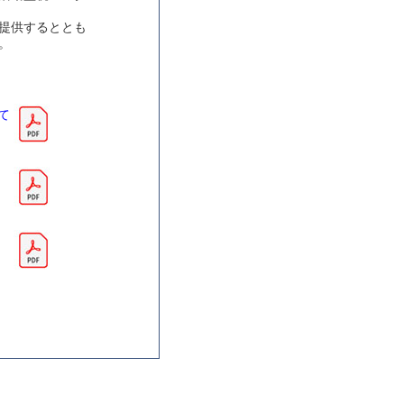
提供するととも
。
て