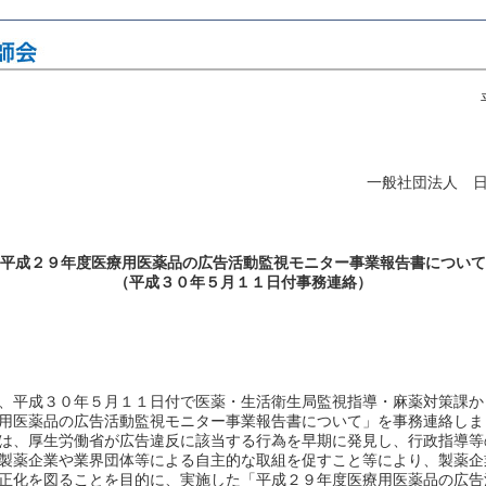
一般社団法人 
平成２９年度医療用医薬品の広告活動監視モニター事業報告書について
（平成３０年５月１１日付事務連絡）
、平成３０年５月１１日付で医薬・生活衛生局監視指導・麻薬対策課か
療用医薬品の広告活動監視モニター事業報告書について」を事務連絡しま
は、厚生労働省が広告違反に該当する行為を早期に発見し、行政指導等
製薬企業や業界団体等による自主的な取組を促すこと等により、製薬企
正化を図ることを目的に、実施した「平成２９年度医療用医薬品の広告