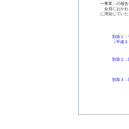
ー事業」の報告
会員におかれ
に周知していた
別添１：
（平成３
別添２：
別添３：