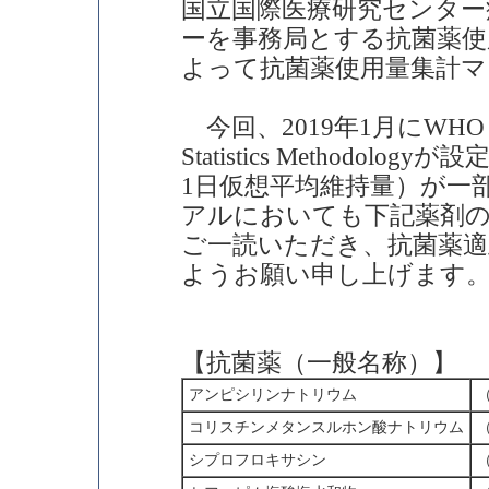
国立国際医療研究センター
ーを事務局とする抗菌薬使
よって抗菌薬使用量集計
今回、2019年1月にWHO Collab
Statistics Methodology
1日仮想平均維持量）が一
アルにおいても下記薬剤の
ご一読いただき、抗菌薬
ようお願い申し上げます
【抗菌薬（一般名称）】
アンピシリンナトリウム
（
コリスチンメタンスルホン酸ナトリウム
（
シプロフロキサシン
（