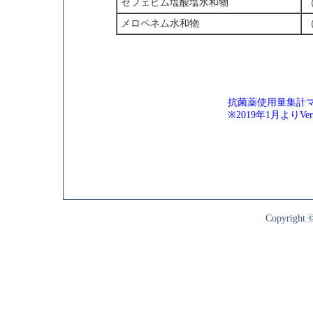
セフェピム塩酸塩水和物
（
メロペネム水和物
（
抗菌薬使用量集計マニ
※2019年1月よりV
Copyright ©