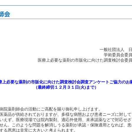
一般社団法人 
学術委員会委
医療上必要な薬剤の市販化に向けた調査検討会委
療上必要な薬剤の市販化に向けた調査検討会調査アンケートご協力のお
（最終締切１２月３１日(火)まで）
病院薬剤師会の活動にご高配を賜り御礼申し上げます。
医薬品が供給されておりますが、多様な病態および患者ニーズに対して
いえず、医療現場では院内製剤、適応外使用、未承認薬などで対応せざ
せん。このような問題を解消しうる薬剤が承認・保険適用となれば、患
する恩恵は非常に大きいと考えられます。