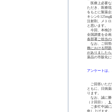
医療上必要な
ただき、医療現
をもとに製薬企
キシン0.12
注射剤、メトロ
と思います。
今回、本検討
全国調査を企画
各部署ご担当の
なお、ご回答
務における問題
がありましたら
薬品の市販化に
アンケートは、
ご回答いただ
ともに、日病薬
ります。
なお、誠に勝
（２回目）、
１
ご多忙中誠に
申し上げます。