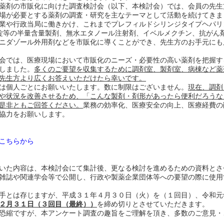
薬剤の市販化に向けた調査検討会（以下、本検討会）では、会員の先生
場が必要とする薬剤の調査・研究を主なテーマとして活動を続けてきま
業や行政当局に働きかけ、これまでプレフィルドシリンジタイプヘパリ
5mg錠等の半量含量製剤、無水エタノール注射剤、イベルメクチン、抗がん
ニダゾール外用剤などを市販化に導くことができ、先生方のお手元にも
会では、医療現場において市販化のニーズ・必要性の高い薬剤を把握す
しました。
多くのご要望を収集するために調剤室、製剤室、病棟など薬
先生方より広くお答えいただけたら幸いです。
は個人ごとにお願いいたします。数に制限はございません。
現在、調剤
や状況を改善させるため、「こんな製剤・剤形があったら便利だろうな
是非ともご回答ください。
業務の効率化、医療安全の向上、医療経費の
協力をお願いします。
こちらから
いた内容は、本検討会にて集計後、更なる検討を進めるための資料とさ
雑誌や関連学会等で公開し、行政や製薬企業団体等への要望の際に使用
手とは存じますが、平成３１年４月３０日（火）を（１回目）、令和元
２月３１日（３回目（最終））
を締め切りとさせていただきます。
恐縮ですが、本アンケート調査の趣旨をご理解を頂き、多数のご意見・