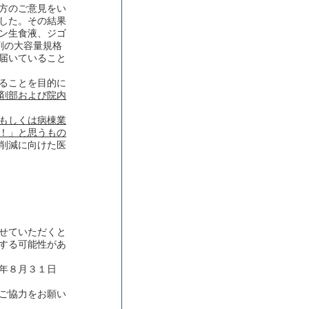
方のご意見をい
した。その結果
ン生食液、ジゴ
剤の大容量規格
届いていること
ることを目的に
剤部および院内
もしくは病棟業
！」と思うもの
削減に向けた医
せていただくと
する可能性があ
年８月３１日
ご協力をお願い