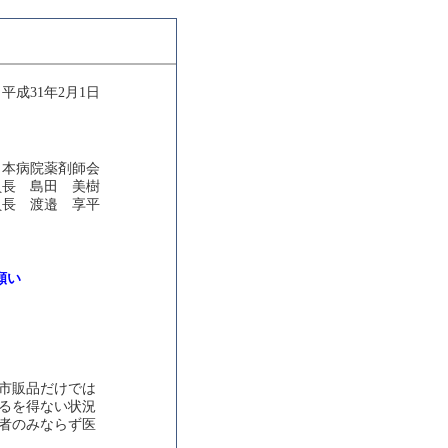
平成31年2月1日
日本病院薬剤師会
員長 島田 美樹
員長 渡邉 享平
願い
市販品だけでは
るを得ない状況
者のみならず医