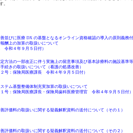
す。
善並びに医療 DX の基盤となるオンライン資格確認の導入の原則義務
療報酬上の加算の取扱いについて
課 令和４年９月５日付）
算定方法の一部改正に伴う実施上の留意事項及び基本診療料の施設基準
る手続きの取扱いについて（看護の処遇改善）
5第２号：保険局医療課長 令和４年９月５日付）
システム基盤整備体制充実加算の取扱いについて
5第１号：保険局医療課長・保険局歯科医療管理官 令和４年９月５日付
改善評価料の取扱いに関する疑義解釈資料の送付について（その１）
改善評価料の取扱いに関する疑義解釈資料の送付について（その２）