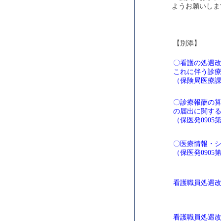
ようお願いしま
【別添】
〇看護の処遇改
これに伴う診
（保険局医療
〇診療報酬の
の届出に関す
（保医発090
〇医療情報・
（保医発090
看護職員処遇
看護職員処遇