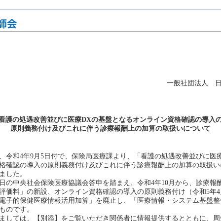
一般社団法人 
看護の処遇改善並びに医療DXの基盤となるオンライン資格確認の導入
原則義務付け及びこれに伴う診療報酬上の加算の取扱いについて
令和4年9月5日付で、保険局医療課より、「看護の処遇改善並びに医療
格確認の導入の原則義務付け及びこれに伴う診療報酬上の加算の取扱い
ました。
0日の中央社会保険医療協議会答申を踏まえ、令和4年10月から、診療報
評価料」の新設、オンライン資格確認の導入の原則義務付け（令和5年4
電子的保健医療情報活用加算」を廃止し、「医療情報・システム基盤整
ものです。
ましては、【別添】をご覧いただき関係者に情報提供するとともに、周