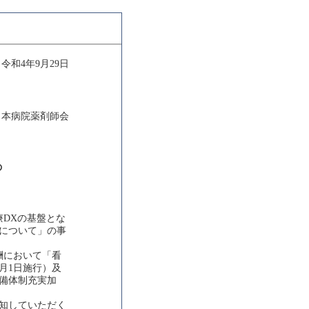
令和4年9月29日
日本病院薬剤師会
の
DXの基盤とな
について」の事
酬において「看
月1日施行）及
備体制充実加
知していただく