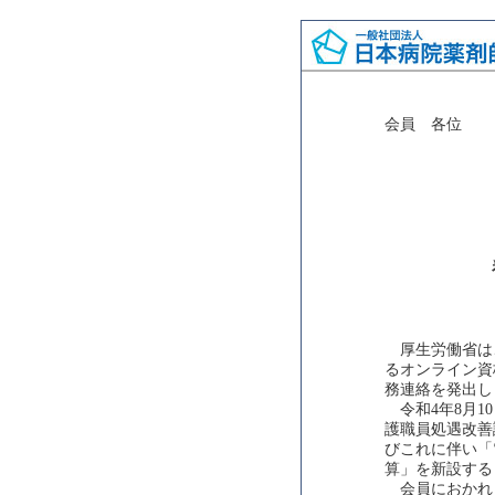
会員 各位
厚生労働省は、
るオンライン資
務連絡を発出し
令和4年8月1
護職員処遇改善
びこれに伴い「
算」を新設する
会員におかれ