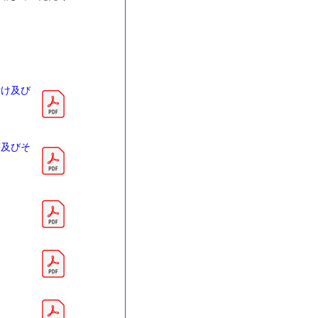
付け及び
等及びそ
）