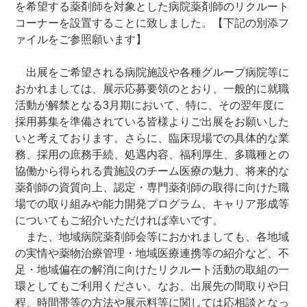
を希望する薬剤師を対象とした病院薬剤師のリクルート
コーナーを設置することに致しました。【下記の別添フ
ァイルをご参照願います】
出展をご希望される病院施設や各種グループ病院等に
おかれましては、展示応募要領のとおり、一般的に就職
活動が解禁となる3月期において、特に、その翌年度に
採用募集を準備されている皆様よりご出展をお願いした
いと考えております。さらに、臨床現場での具体的な業
務、採用の庶務手続、処遇内容、福利厚生、多職種との
協働から得られる貴施設のチーム医療の魅力、将来的な
薬剤師の資質向上、認定・専門薬剤師の取得に向けた職
場での取り組みや能力開発プログラム、キャリア形成等
についてもご紹介いただければ幸いです。
また、地域病院薬剤師会等におかれましても、各地域
の実情や薬物治療管理・地域医療連携等の紹介など、不
足・地域偏在の解消に向けたリクルート活動の取組の一
環としてもご利用ください。なお、出展先の間取りや日
程、時間帯等の方法や展示料等に関しては応相談となっ