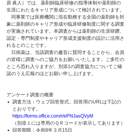
原 眞人）では、薬剤師臨床研修の指導体制や薬剤師の
生涯にわたるキャリア形成について検討されています。
同事業では医療機関に現在勤務する全国の薬剤師を対
象に薬剤師のキャリア形成や臨床研修制度に関する調査
が実施されています。本調査からは薬剤師の生涯研鑽、
認定・専門制度やキャリア形成支援制度の設計に活用さ
れるとのことです。
日病薬は、当該調査の趣旨に賛同することから、会員
の皆様に調査へのご協力をお願いいたします。ご多忙の
ところ恐れ入りますが、別添1の調査協力についてご確
認のうえ広報のほどお願い申し上げます。
アンケート調査の概要
調査方法：ウェブ回答形式。回答用のURLは下記の
とおりです。
https://forms.office.com/r/ePNJasQVyM
（別添１には専用のＱＲコードが表示してあります）
回答期限：令和8年３月15日