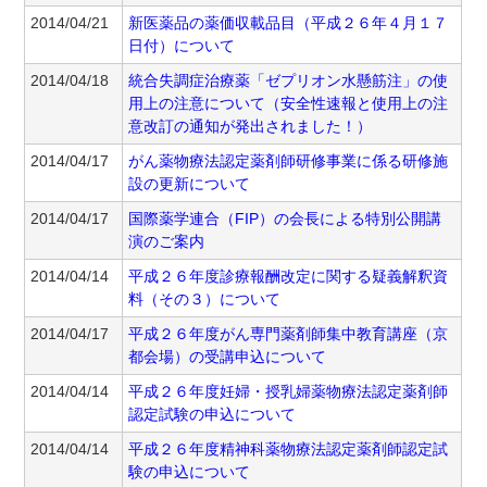
2014/04/21
新医薬品の薬価収載品目（平成２６年４月１７
日付）について
2014/04/18
統合失調症治療薬「ゼプリオン水懸筋注」の使
用上の注意について（安全性速報と使用上の注
意改訂の通知が発出されました！）
2014/04/17
がん薬物療法認定薬剤師研修事業に係る研修施
設の更新について
2014/04/17
国際薬学連合（FIP）の会長による特別公開講
演のご案内
2014/04/14
平成２６年度診療報酬改定に関する疑義解釈資
料（その３）について
2014/04/17
平成２６年度がん専門薬剤師集中教育講座（京
都会場）の受講申込について
2014/04/14
平成２６年度妊婦・授乳婦薬物療法認定薬剤師
認定試験の申込について
2014/04/14
平成２６年度精神科薬物療法認定薬剤師認定試
験の申込について