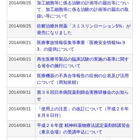
2014/08/25
加工細胞等に係る治験の計画等の届出等につい
て、加工細胞等に係る治験の計画等の届出の取
扱い等について
2014/08/25
疥癬治療外用薬「スミスリンローション5%」が
発売になりました
2014/08/21
医療事故情報収集等事業「医療安全情報No.9
3」の提供について
2014/08/21
再生医療等製品の臨床試験の実施の基準に関す
る省令の施行について
2014/08/14
医療機器の不具合等報告の症例の公表及び活用
について（周知依頼）
2014/08/11
第３６回日本病院薬剤師会実務研修会のお知ら
せ
2014/08/11
「使用上の注意」の改訂について（平成２６年
８月６日付）
2014/08/11
平成２６年度 精神科薬物療法認定薬剤師講習会
（東京会場）の受講申込について