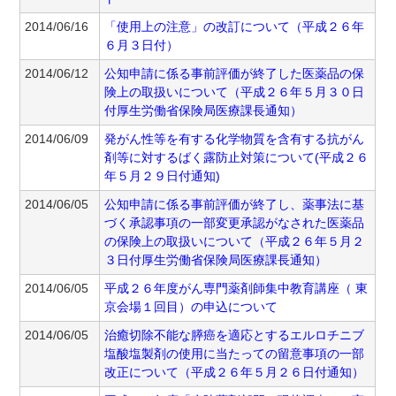
2014/06/16
「使用上の注意」の改訂について（平成２６年
６月３日付）
2014/06/12
公知申請に係る事前評価が終了した医薬品の保
険上の取扱いについて（平成２６年５月３０日
付厚生労働省保険局医療課長通知）
2014/06/09
発がん性等を有する化学物質を含有する抗がん
剤等に対するばく露防止対策について(平成２６
年５月２９日付通知)
2014/06/05
公知申請に係る事前評価が終了し、薬事法に基
づく承認事項の一部変更承認がなされた医薬品
の保険上の取扱いについて（平成２６年５月２
３日付厚生労働省保険局医療課長通知）
2014/06/05
平成２６年度がん専門薬剤師集中教育講座（ 東
京会場１回目）の申込について
2014/06/05
治癒切除不能な膵癌を適応とするエルロチニブ
塩酸塩製剤の使用に当たっての留意事項の一部
改正について（平成２６年５月２６日付通知）