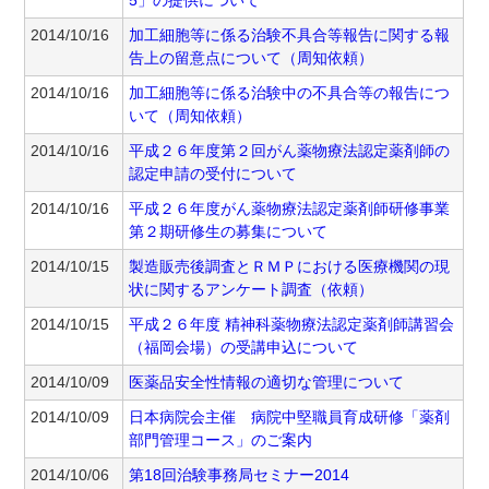
5」の提供について
2014/10/16
加工細胞等に係る治験不具合等報告に関する報
告上の留意点について（周知依頼）
2014/10/16
加工細胞等に係る治験中の不具合等の報告につ
いて（周知依頼）
2014/10/16
平成２６年度第２回がん薬物療法認定薬剤師の
認定申請の受付について
2014/10/16
平成２６年度がん薬物療法認定薬剤師研修事業
第２期研修生の募集について
2014/10/15
製造販売後調査とＲＭＰにおける医療機関の現
状に関するアンケート調査（依頼）
2014/10/15
平成２６年度 精神科薬物療法認定薬剤師講習会
（福岡会場）の受講申込について
2014/10/09
医薬品安全性情報の適切な管理について
2014/10/09
日本病院会主催 病院中堅職員育成研修「薬剤
部門管理コース」のご案内
2014/10/06
第18回治験事務局セミナー2014