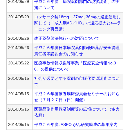
2014/05/29
平成２６年度「病院薬剤部門の現状調査」の実
施について
2014/05/29
コンサータ錠18mg、27mg, 36mgの適正使用に
関して（「成人期AD／HD」の適応拡大とe—ラ
ーニング再受講）
2014/05/26
改正薬剤師法施行への対応について
2014/05/26
平成２６年度日本病院薬剤師会医薬品安全管理
責任者等講習会のお知らせ
2014/05/22
医療事故情報収集等事業「医療安全情報No.9
0」の提供について
2014/05/15
社会が必要とする薬剤の市販化要望調査につい
て
2014/05/15
平成２６年度療養病床委員会セミナーのお知ら
せ（７月２７日（日）開催）
2014/05/15
医薬品副作用救済制度等の広報について（協力
依頼）
2014/05/15
平成２６年度JASPO がん研究助成の募集案内