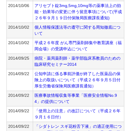
2014/10/06
アリセプト錠3mg,5mg,10mg等の薬事法上の効
能・効果等の変更に伴う留意事項について(平成
２６年９月１９日付保険局医療課長通知)
2014/10/02
個人情報保護法等の遵守に関する周知徹底につ
いて
2014/10/02
平成２６年度 がん専門薬剤師集中教育講座（福
岡会場）の受講申込について
2014/09/25
病院・薬局薬剤師・薬学部臨床系教員のための
臨床研究セミナー2014
2014/09/22
公知申請に係る事前評価が終了した医薬品の保
険上の取扱いについて（平成２６年９月５日付
厚生労働省保険局医療課長通知）
2014/09/22
医療事故情報収集等事業「医療安全情報No.9
4」の提供について
2014/09/22
「使用上の注意」の改訂について（平成２６年
９月１６日付）
2014/09/22
「シダトレン スギ花粉舌下液」の適正使用につ