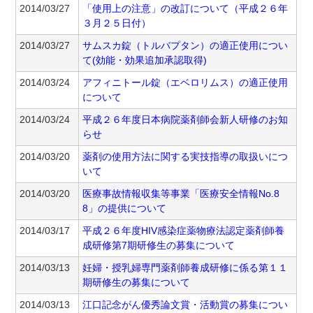
2014/03/27
「使用上の注意」の改訂について（平成２６年
３月２５日付）
2014/03/27
サムスカ錠（トルバプタン）の適正使用につい
て(効能・効果追加承認取得)
2014/03/24
アフィニトール錠（エベロリムス）の適正使用
について
2014/03/24
平成２６年度日本病院薬剤師会新人研修のお知
らせ
2014/03/20
薬剤の使用方法に関する実技指導の取扱いにつ
いて
2014/03/20
医療事故情報収集等事業「医療安全情報No.8
8」の提供について
2014/03/17
平成２６年度HIV感染症薬物療法認定薬剤師養
成研修第7期研修生の募集について
2014/03/13
妊婦・授乳婦専門薬剤師養成研修に係る第１１
期研修生の募集について
2014/03/13
江口記念がん優秀論文賞・活動賞の募集につい