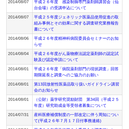
2014/08/07
平成２６年度 感染制御専門薬剤師講習会（仙
台会場）の受講申込について
2014/08/07
平成２５年度ジェネリック医薬品使用促進の取
組み事例とその効果に関する調査研究業務報告
書について
2014/08/06
平成２６年度精神科病院委員会セミナーのお知
らせ
2014/08/04
平成２６年度がん薬物療法認定薬剤師の認定試
験及び認定申請について
2014/08/01
平成２６年度「病院薬剤部門の現状調査」回答
期限延長と調査へのご協力のお願い
2014/08/01
第13回放射性医薬品取り扱いガイドライン講習
会のお知らせ
2014/08/01
（公財）薬学研究奨励財団 第34回（平成２５
年度）研究助成金等受領者募集について
2014/07/31
産科医療補償制度の一部改定に伴う周知につい
て(平成２６年７月１７日付事務連絡)