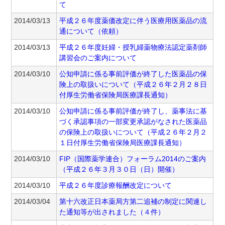
て
2014/03/13
平成２６年度薬価改定に伴う医療用医薬品の流
通について（依頼）
2014/03/13
平成２６年度妊婦・授乳婦薬物療法認定薬剤師
講習会のご案内について
2014/03/10
公知申請に係る事前評価が終了した医薬品の保
険上の取扱いについて（平成２６年２月２８日
付厚生労働省保険局医療課長通知）
2014/03/10
公知申請に係る事前評価が終了し、薬事法に基
づく承認事項の一部変更承認がなされた医薬品
の保険上の取扱いについて（平成２６年２月２
１日付厚生労働省保険局医療課長通知）
2014/03/10
FIP（国際薬学連合）フォーラム2014のご案内
（平成２６年３月３０日（日）開催）
2014/03/10
平成２６年度診療報酬改定について
2014/03/04
第十六改正日本薬局方第二追補の制定に関連し
た通知等が出されました（４件）