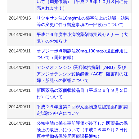
いて（周知依頼）（平成２６年１０月８日に発
売されます！）
2014/09/16
リツキサン注10mg/mLの薬事法上の効能・効果
等の変更に伴う留意事項の一部改正について
2014/09/16
平成２６年度中小病院薬剤師実践セミナー（大
阪）のお知らせ
2014/09/11
オプジーボ点滴静注20mg,100mgの適正使用に
ついて（周知依頼）
2014/09/11
アンジオテンシンII受容体拮抗剤（ARB）及び
アンジオテンシン変換酵素（ACE）阻害剤の妊
婦・胎児への影響について
2014/09/11
新医薬品の薬価収載品目（平成２６年９月２日
付）について
2014/09/11
平成２６年度第２回がん薬物療法認定薬剤師認
定試験の申込について
2014/09/11
公知申請に係る事前評価が終了した医薬品の保
険上の取扱いについて（平成２６年９月２日付
厚生労働省保険局医療課長通知）