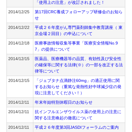
「使用上の注意」が改訂されました！
2014/12/25
第17回CRC養成フォローアップ研修会のお知ら
せ
2014/12/22
平成２６年度がん専門薬剤師集中教育講座（ 東
京会場２回目）の申込について
2014/12/18
医療事故情報収集等事業「医療安全情報No.9
7」の提供について
2014/12/15
医薬品、医療機器等の品質、有効性及び安全性
の確保等に関する法律(※）の一部を改正する法
律等について
2014/12/15
「ジェブタナ点滴静注60mg」の適正使用に関
するお知らせ（重篤な発熱性好中球減少症の発
現に注意してください！）
2014/12/11
年末年始特別休暇日のお知らせ
2014/12/11
抗インフルエンザウイルス薬の使用上の注意に
関する注意喚起の徹底について
2014/12/11
平成２６年度第3回JASDIフォーラムのご案内