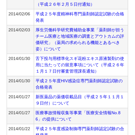
（平成２６年２月５日付通知）
2014/02/06
平成２５年度精神科専門薬剤師認定試験の合格
発表
2014/02/03
厚生労働科学研究費補助金事業「薬剤師が担う
チーム医療と地域医療の調査とアウトカムの評
価研究」（薬局の求められる機能とあるべき
姿）について
2014/01/30
舌下投与用標準化スギ花粉エキス原液製剤の使
用に当たっての留意事項について（平成２６年
１月１７日付審査管理課長通知）
2014/01/30
平成２５年度HIV感染症専門薬剤師認定試験の
合格発表
2014/01/27
新医薬品の薬価収載品目（平成２５年１１月１
９日付）について
2014/01/27
医療事故情報収集等事業「医療安全情報No.8
6」の提供について
2014/01/22
平成２５年度感染制御専門薬剤師認定試験の合