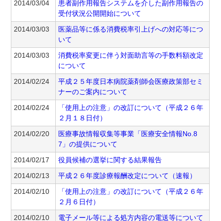
2014/03/04
患者副作用報告システムを介した副作用報告の
受付状況公開開始について
2014/03/03
医薬品等に係る消費税率引上げへの対応等につ
いて
2014/03/03
消費税率変更に伴う対面助言等の手数料額改定
について
2014/02/24
平成２５年度日本病院薬剤師会医療政策部セミ
ナーのご案内について
2014/02/24
「使用上の注意」の改訂について（平成２６年
２月１８日付）
2014/02/20
医療事故情報収集等事業「医療安全情報No.8
7」の提供について
2014/02/17
役員候補の選挙に関する結果報告
2014/02/13
平成２６年度診療報酬改定について（速報）
2014/02/10
「使用上の注意」の改訂について（平成２６年
２月６日付）
2014/02/10
電子メール等による処方内容の電送等について