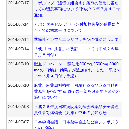
2014/07/17
ニボルマブ（遺伝子組換え）製剤の使用に当た
っての留意事項について(平成２６年７月４日付
通知)
2014/07/14
カバジタキセル アセトン付加物製剤の使用に当
たっての留意事項について
2014/07/14
季節性インフルエンザワクチンの供給について
2014/07/14
「使用上の注意」の改訂について（平成２６年
７月８日付）
2014/07/10
献血グロベニン—I静注用500mg,2500mg,5000
mgの「効能・効果」が追加されました（平成２
６年７月４日付で承認）
2014/07/10
麻薬、麻薬原料植物、向精神薬及び麻薬向精神
薬原料を指定する 政令の一部を改正する政令の
施行について
2014/07/08
平成２６年度日本病院薬剤師会医薬品安全管理
責任者等講習会（兵庫）中止のお知らせ
2014/07/07
日本学術会議・日本薬学会主催公開シンポジウ
ムのご案内