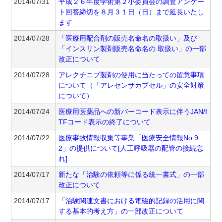
2014/07/31
平成２６年度学術第２小委員会の調査アンケー
ト回答締切を８月３１日（日）まで延長いたし
ます
2014/07/28
「医療用配合剤の販売名命名の取扱い」及び
「インスリン製剤販売名命名の 取扱い」の一部
改正について
2014/07/28
アレクチニブ製剤の使用に当たっての留意事項
について（「アレセンサカプセル」の安全対策
について）
2014/07/24
医療用医薬品への新バーコード表示に伴うJAN/I
TFコード表示の終了について
2014/07/22
医療事故情報収集等事業「医療安全情報No.9
2」の提供について[人工呼吸器の配管の接続忘
れ]
2014/07/17
新たな「治験の依頼等に係る統一書式」の一部
改正について
2014/07/17
「治験関連文書における電磁的記録の活用に関
する基本的考え方」の一部改正について