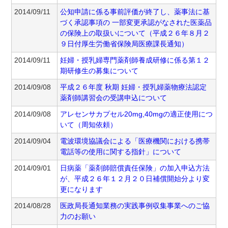
2014/09/11
公知申請に係る事前評価が終了し、薬事法に基
づく承認事項の 一部変更承認がなされた医薬品
の保険上の取扱いについて（平成２６年８月２
９日付厚生労働省保険局医療課長通知）
2014/09/11
妊婦・授乳婦専門薬剤師養成研修に係る第１２
期研修生の募集について
2014/09/08
平成２６年度 秋期 妊婦・授乳婦薬物療法認定
薬剤師講習会の受講申込について
2014/09/08
アレセンサカプセル20mg,40mgの適正使用につ
いて（周知依頼）
2014/09/04
電波環境協議会による「医療機関における携帯
電話等の使用に関する指針」について
2014/09/01
日病薬「薬剤師賠償責任保険」の加入申込方法
が、平成２６年１２月２０日補償開始分より変
更になります
2014/08/28
医政局長通知業務の実践事例収集事業へのご協
力のお願い