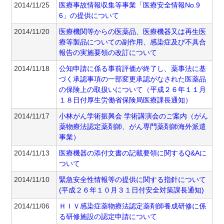
2014/11/25
医療事故情報収集等事業「医療安全情報No.9
6」の提供について
2014/11/20
医療機関等からの医薬品、医療機器又は再生医
療等製品についての副作用、感染症及び不具合
報告の実施要領の改訂について
2014/11/18
公知申請に係る事前評価が終了し、薬事法に基
づく承認事項の一部変更承認がなされた医薬品
の保険上の取扱いについて（平成２６年１１月
１８日付厚生労働省保険局医療課長通知）
2014/11/17
小林がん学術振興会 学術講演会のご案内（がん
薬物療法認定薬剤師、がん専門薬剤師海外派遣
事業）
2014/11/13
医療機器の添付文書の記載要領に関するQ&Aに
ついて
2014/11/10
緊急安全性情報等の提供に関する指針について
(平成２６年１０月３１日付安全対策課長通知)
2014/11/06
ＨＩＶ感染症薬物療法認定薬剤師養成研修に係
る研修施設の認定申請について