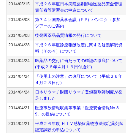
2014/05/15
平成２６年度日本病院薬剤師会医薬品安全管理
責任者等講習会の申込について
2014/05/08
第７４回国際薬学会議（FIP）バンコク：参加
ツアーのご案内
2014/05/08
後発医薬品品質情報の発行について
2014/04/28
平成２６年度診療報酬改定に関する疑義解釈資
料（その４）について
2014/04/24
医薬品の交付に当たっての確認の徹底について
(平成２６年４月１６日付通知)
2014/04/24
「使用上の注意」の改訂について（平成２６年
４月２３日付）
2014/04/24
日本リウマチ財団リウマチ登録薬剤師制度が発
足しました
2014/04/21
医療事故情報収集等事業「医療安全情報No.8
9」の提供について
2014/04/21
平成２６年度 ＨＩＶ感染症薬物療法認定薬剤師
認定試験の申込について