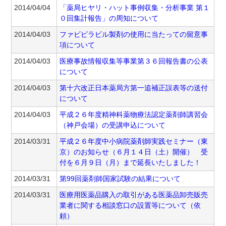
2014/04/04
「薬局ヒヤリ・ハット事例収集・分析事業 第１
０回集計報告」の周知について
2014/04/03
ファビピラビル製剤の使用に当たっての留意事
項について
2014/04/03
医療事故情報収集等事業第３６回報告書の公表
について
2014/04/03
第十六改正日本薬局方第一追補正誤表等の送付
について
2014/04/03
平成２６年度精神科薬物療法認定薬剤師講習会
（神戸会場）の受講申込について
2014/03/31
平成２６年度中小病院薬剤師実践セミナー（東
京）のお知らせ（６月１４日（土）開催） 受
付を６月９日（月）まで延長いたしました！
2014/03/31
第99回薬剤師国家試験の結果について
2014/03/31
医療用医薬品購入の取引がある医薬品卸売販売
業者に関する相談窓口の設置等について（依
頼）