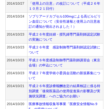
2014/10/27
「使用上の注意」の改訂について（平成２６年
１０月２１日付）
2014/10/24
ソブリアードカプセル100mgによる高ビルビリ
ン血症について（安全性速報と使用上の注意改
訂の通知が発出されました！）
2014/10/23
平成２６年度妊婦・授乳婦専門薬剤師認定試験
の実施について
2014/10/23
平成２６年度 感染制御専門薬剤師認定試験に
ついて
2014/10/23
平成２６年度感染制御専門薬剤師講習会（東京
会場）の申込について
2014/10/23
平成２７年度学術小委員会活動の新規募集につ
いて
2014/10/21
平成２６年度診療報酬改定の結果検証に係る特
別調査「後発医薬品の使用促進策の影響及び実
施状況調査」へのご協力のお願い
2014/10/20
医療事故情報収集等事業「医療安全情報No.9