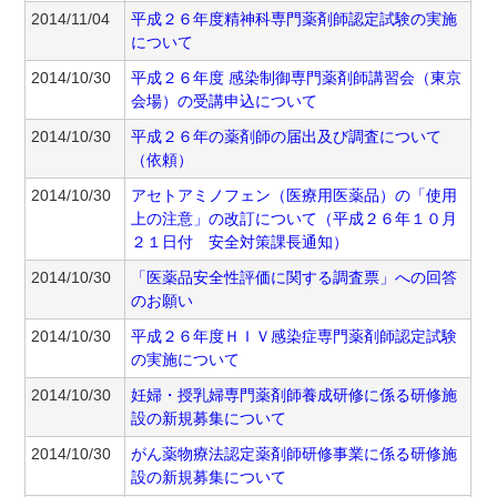
2014/11/04
平成２６年度精神科専門薬剤師認定試験の実施
について
2014/10/30
平成２６年度 感染制御専門薬剤師講習会（東京
会場）の受講申込について
2014/10/30
平成２６年の薬剤師の届出及び調査について
（依頼）
2014/10/30
アセトアミノフェン（医療用医薬品）の「使用
上の注意」の改訂について（平成２６年１０月
２１日付 安全対策課長通知）
2014/10/30
「医薬品安全性評価に関する調査票」への回答
のお願い
2014/10/30
平成２６年度ＨＩＶ感染症専門薬剤師認定試験
の実施について
2014/10/30
妊婦・授乳婦専門薬剤師養成研修に係る研修施
設の新規募集について
2014/10/30
がん薬物療法認定薬剤師研修事業に係る研修施
設の新規募集について