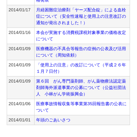
格発表
2014/01/17
月経困難症治療剤「ヤーズ配合錠」による血栓
症について（安全性速報と使用上の注意改訂の
通知が発出されました！）
2014/01/16
本会が実施する消費税課税対象事業の価格改定
について
2014/01/09
医療機器の不具合等報告の症例の公表及び活用
について（周知依頼）
2014/01/09
「使用上の注意」の改訂について（平成２６年
１月７日付）
2014/01/09
第６回 がん専門薬剤師、がん薬物療法認定薬
剤師海外派遣事業の公募について（公益社団法
人 小林がん学術振興会）
2014/01/06
医療事故情報収集等事業第35回報告書の公表に
ついて
2014/01/01
年頭のごあいさつ