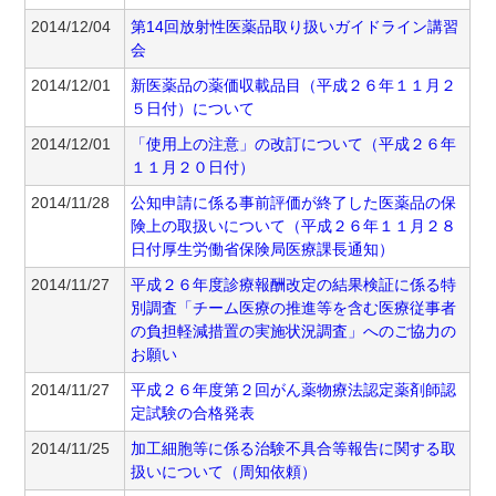
2014/12/04
第14回放射性医薬品取り扱いガイドライン講習
会
2014/12/01
新医薬品の薬価収載品目（平成２６年１１月２
５日付）について
2014/12/01
「使用上の注意」の改訂について（平成２６年
１１月２０日付）
2014/11/28
公知申請に係る事前評価が終了した医薬品の保
険上の取扱いについて（平成２６年１１月２８
日付厚生労働省保険局医療課長通知）
2014/11/27
平成２６年度診療報酬改定の結果検証に係る特
別調査「チーム医療の推進等を含む医療従事者
の負担軽減措置の実施状況調査」へのご協力の
お願い
2014/11/27
平成２６年度第２回がん薬物療法認定薬剤師認
定試験の合格発表
2014/11/25
加工細胞等に係る治験不具合等報告に関する取
扱いについて（周知依頼）